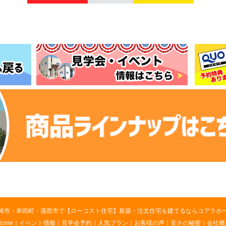
崎市・幸田町・蒲郡市で【ローコスト住宅】新築・注文住宅を建てるならコアラホ
Home
｜
イベント情報
｜
見学会予約
｜
人気プラン
｜
お客様の声
｜
安さの秘密
｜
会社概