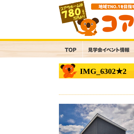
IMG_6302★2