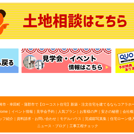
崎市・幸田町・蒲郡市で【ローコスト住宅】新築・注文住宅を建てるならコアラホ
Home
｜
イベント情報
｜
見学会予約
｜
人気プラン
｜
お客様の声
｜
安さの秘密
｜
会社概
ッフ紹介
｜
資料請求・お問い合わせ
｜
モデルハウス
｜
完成邸写真集
｜
住宅ローン借
ニュース・ブログ
｜
工事工程チェック