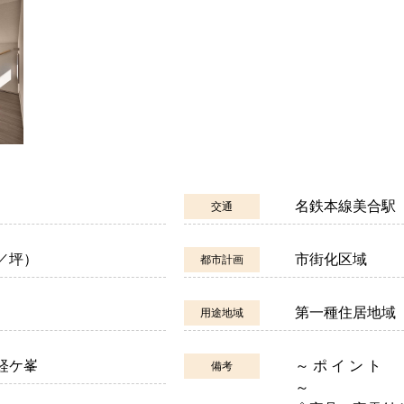
名鉄本線美合駅
交通
／坪）
市街化区域
都市計画
第一種住居地域
用途地域
経ケ峯
～ ポ イ ン ト
備考