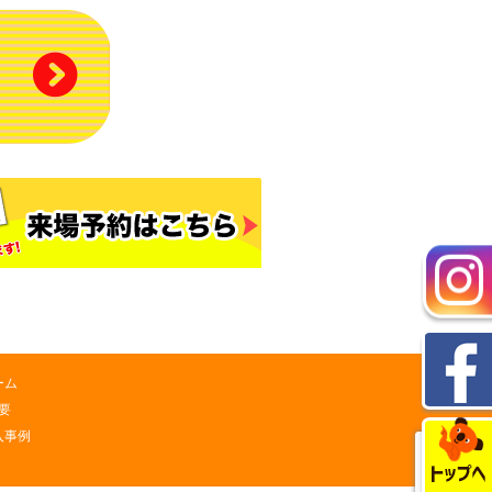
ーム
要
入事例