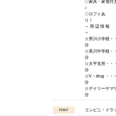
◇家具・家電付
◇ロフトあ
～ 周 辺 情 報
☆男川小学校・・
☆美川中学校・
☆大平支所・・
☆V・drug ・
☆デイリーヤマ
コンビニ・ドラ
POINT