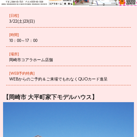
[日程]
3/22(土)23(日)
[時間]
10：00～17：00
[場所]
岡崎市コアラホーム店舗
[WEB予約特典]
WEBからのご予約＆ご来場でもれなくQUOカード進呈
【岡崎市 大平町家下モデルハウス】