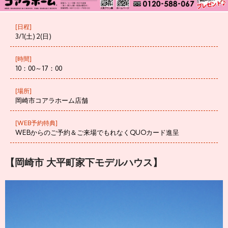
[日程]
3/1(土) 2(日)
[時間]
10：00～17：00
[場所]
岡崎市コアラホーム店舗
[WEB予約特典]
WEBからのご予約＆ご来場でもれなくQUOカード進呈
【岡崎市 大平町家下モデルハウス】