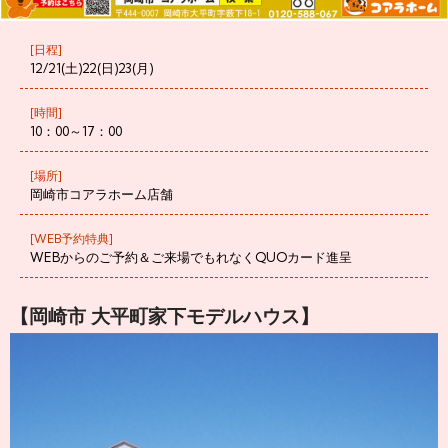
[日程]
12/21(土)22(日)23(月)
[時間]
10：00～17：00
[場所]
岡崎市コアラホーム店舗
[WEB予約特典]
WEBからのご予約＆ご来場でもれなくQUOカード進呈
【岡崎市 大平町家下モデルハウス】