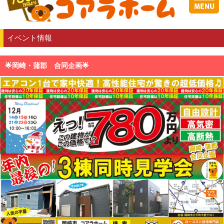
イベント情報
🌟岡崎・蒲郡 合同企画🌟