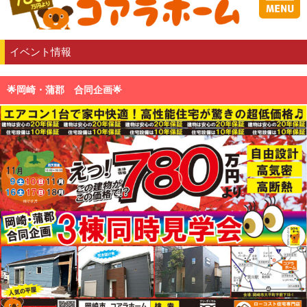
イベント情報
🌟岡崎・蒲郡 合同企画🌟