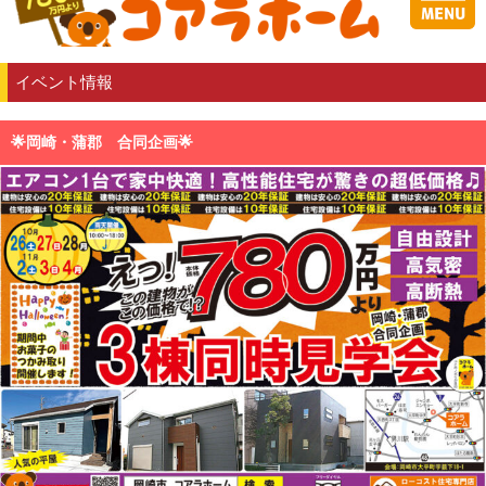
イベント情報
🌟岡崎・蒲郡 合同企画🌟