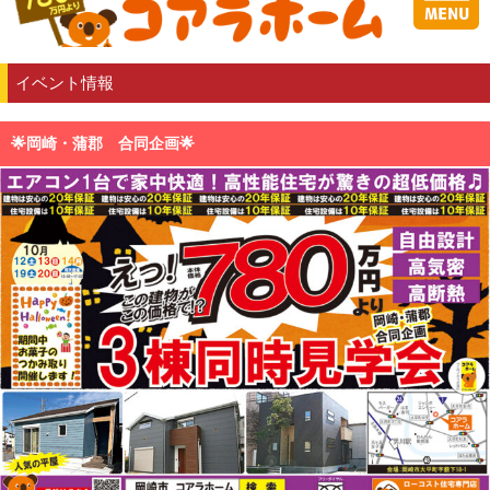
イベント情報
🌟岡崎・蒲郡 合同企画🌟