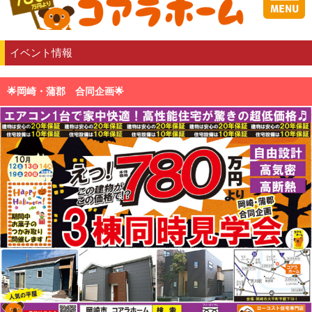
イベント情報
🌟岡崎・蒲郡 合同企画🌟