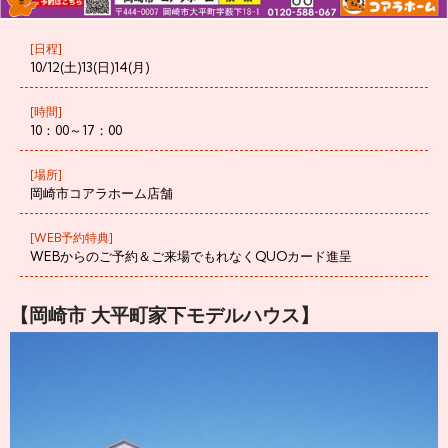
[日程]
10/12(土)13(日)14(月)
[時間]
10：00～17：00
[場所]
岡崎市コアラホーム店舗
[WEB予約特典]
WEBからのご予約＆ご来場でもれなくQUOカード進呈
【岡崎市 大平町家下モデルハウス】