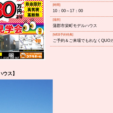
[時間]
10：00～17：00
[場所]
蒲郡市栄町モデルハウス
[WEB予約特典]
ご予約＆ご来場でもれなくQUO
ハウス】