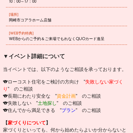
10：00～17：00
[場所]
岡崎市コアラホーム店舗
[WEB予約特典]
WEBからのご予約＆ご来場でもれなくQUOカード進呈
▼イベント詳細について
当イベントでは、以下のようなご相談を承っております。
🐨ローコスト住宅をご検討の方向け ”
失敗しない家づく
り
” のご相談
🐨長期にわたり安全な ”
資金計画
” のご相談
🐨失敗しない ”
土地探し
” のご相談
🐨住んでから満足できる ”
プラン
” のご相談
【
家づくりについて
】
家づくりといっても、何から始めたらよいか分からないと