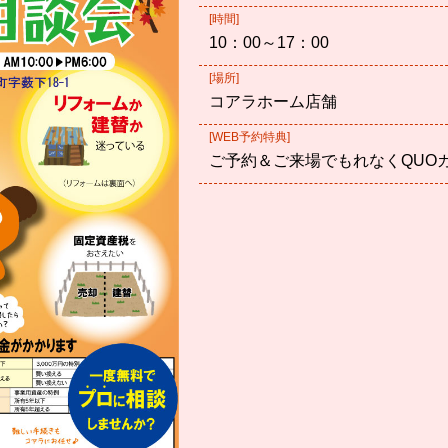
[時間]
10：00～17：00
[場所]
コアラホーム店舗
[WEB予約特典]
ご予約＆ご来場でもれなくQUO