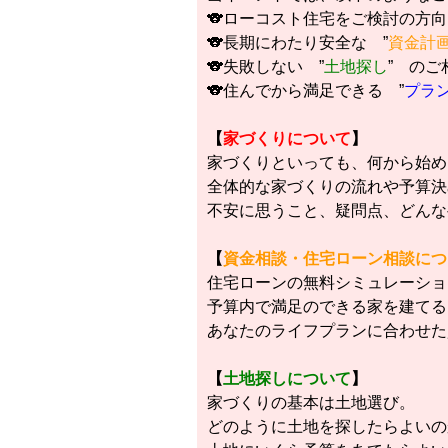
🐨ローコスト住宅をご検討の方向
🐨長期にわたり安全な ”
資金計
🐨失敗しない ”
土地探し
” のご
🐨住んでから満足できる ”
プラ
【
家づくりについて
】
家づくりといっても、何から始め
全体的な家づくりの流れや予算決
不安に思うこと、疑問点、どんな
【
資金相談・住宅ローン相談につ
住宅ローンの無料シミュレーショ
予算内で満足のできる家を建てる
あなたのライフプランに合わせた
【
土地探しについて
】
家づくりの基本は土地選び。
どのように土地を探したらよいの