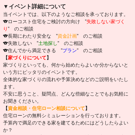
▼イベント詳細について
当イベントでは、以下のようなご相談を承っております。
🐨ローコスト住宅をご検討の方向け ”
失敗しない家づく
り
” のご相談
🐨長期にわたり安全な ”
資金計画
” のご相談
🐨失敗しない ”
土地探し
” のご相談
🐨住んでから満足できる ”
プラン
” のご相談
【
家づくりについて
】
家づくりといっても、何から始めたらよいか分からないと
いう方にピッタリのイベントです。
全体的な家づくりの流れや予算決めなどのご説明をいたし
ます。
不安に思うこと、疑問点、どんな些細なことでもお気軽に
お聞きください。
【
資金相談・住宅ローン相談について
】
住宅ローンの無料シミュレーションを行っております。
予算内で満足のできる家を建てるためにはどうしたらよい
か？