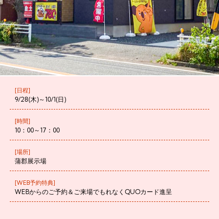
[日程]
9/28(木)～10/1(日)
[時間]
10：00～17：00
[場所]
蒲郡展示場
[WEB予約特典]
WEBからのご予約＆ご来場でもれなくQUOカード進呈