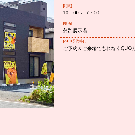
[時間]
10：00～17：00
[場所]
蒲郡展示場
[WEB予約特典]
ご予約＆ご来場でもれなくQUO