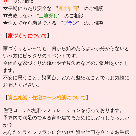
り
” のご相談
🐨長期にわたり安全な ”
資金計画
” のご相談
🐨失敗しない ”
土地探し
” のご相談
🐨住んでから満足できる ”
プラン
” のご相談
【
家づくりについて
】
家づくりといっても、何から始めたらよいか分からないと
いう方にピッタリのイベントです。
全体的な家づくりの流れや予算決めなどのご説明をいたし
ます。
不安に思うこと、疑問点、どんな些細なことでもお気軽に
お聞きください。
【
資金相談・住宅ローン相談について
】
住宅ローンの無料シミュレーションを行っております。
予算内で満足のできる家を建てるためにはどうしたらよい
か？
あなたのライフプランに合わせた資金計画を立てるお手伝