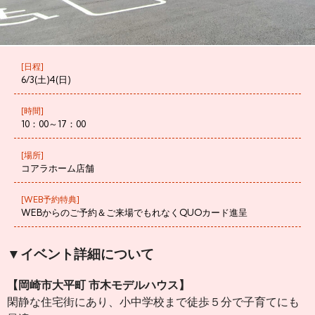
[日程]
6/3(土)4(日)
[時間]
10：00～17：00
[場所]
コアラホーム店舗
[WEB予約特典]
WEBからのご予約＆ご来場でもれなくQUOカード進呈
▼イベント詳細について
【岡崎市大平町 市木モデルハウス】
閑静な住宅街にあり、小中学校まで徒歩５分で子育てにも