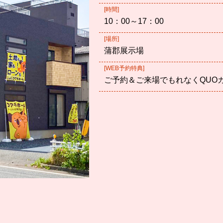
[時間]
10：00～17：00
[場所]
蒲郡展示場
[WEB予約特典]
ご予約＆ご来場でもれなくQUO