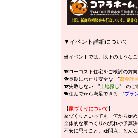
▼イベント詳細について
当イベントでは、以下のようなご
🐨ローコスト住宅をご検討の方向
🐨長期にわたり安全な ”
資金計
🐨失敗しない ”
土地探し
” のご
🐨住んでから満足できる ”
プラ
【
家づくりについて
】
家づくりといっても、何から始め
全体的な家づくりの流れや予算決
不安に思うこと、疑問点、どんな