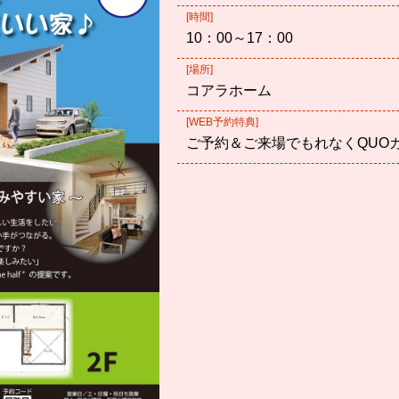
[時間]
10：00～17：00
[場所]
コアラホーム
[WEB予約特典]
ご予約＆ご来場でもれなくQUO