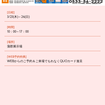
[日程]
3/23(木)～26(日)
[時間]
10：00～17：00
[場所]
蒲郡展示場
[WEB予約特典]
WEBからのご予約＆ご来場でもれなくQUOカード進呈