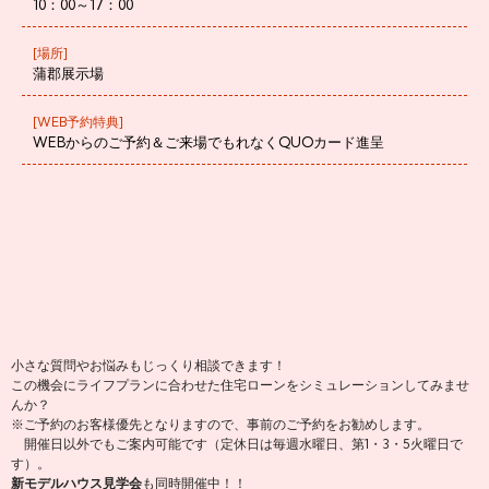
10：00～17：00
[場所]
蒲郡展示場
[WEB予約特典]
WEBからのご予約＆ご来場でもれなくQUOカード進呈
小さな質問やお悩みもじっくり相談できます！
この機会にライフプランに合わせた住宅ローンをシミュレーションしてみませ
んか？
※ご予約のお客様優先となりますので、事前のご予約をお勧めします。
開催日以外でもご案内可能です（定休日は毎週水曜日、第1・3・5火曜日で
す）。
新モデルハウス見学会
も同時開催中！！