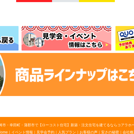
崎市・幸田町・蒲郡市で【ローコスト住宅】新築・注文住宅を建てるならコアラホ
Home
｜
イベント情報
｜
見学会予約
｜
人気プラン
｜
お客様の声
｜
安さの秘密
｜
会社概