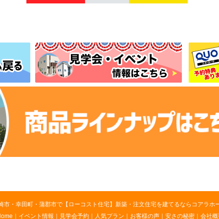
崎市・幸田町・蒲郡市で【ローコスト住宅】新築・注文住宅を建てるならコアラホ
Home
｜
イベント情報
｜
見学会予約
｜
人気プラン
｜
お客様の声
｜
安さの秘密
｜
会社概