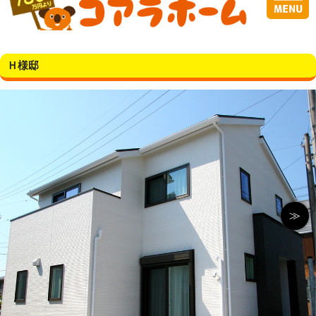
Ｈ様邸
≫