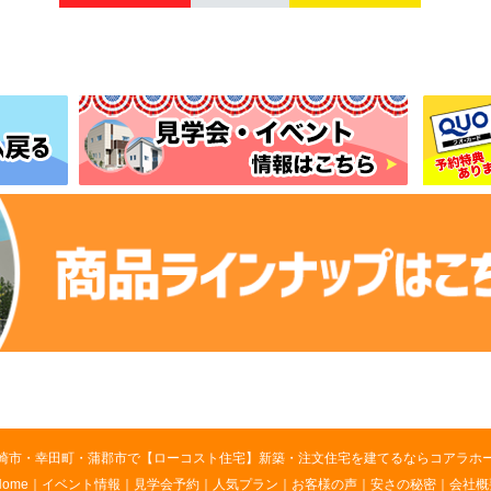
崎市・幸田町・蒲郡市で【ローコスト住宅】新築・注文住宅を建てるならコアラホ
Home
｜
イベント情報
｜
見学会予約
｜
人気プラン
｜
お客様の声
｜
安さの秘密
｜
会社概