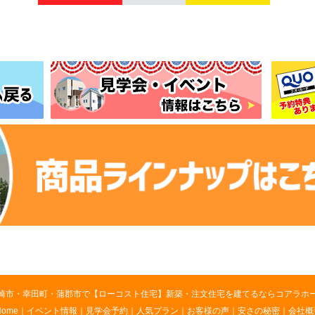
崎市・幸田町・蒲郡市で【ローコスト住宅】新築・注文住宅を建てるならコアラホ
Home
｜
イベント情報
｜
見学会予約
｜
人気プラン
｜
お客様の声
｜
安さの秘密
｜
会社概