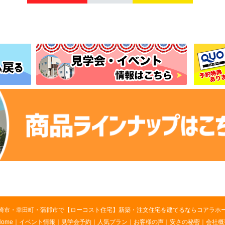
崎市・幸田町・蒲郡市で【ローコスト住宅】新築・注文住宅を建てるならコアラホ
Home
｜
イベント情報
｜
見学会予約
｜
人気プラン
｜
お客様の声
｜
安さの秘密
｜
会社概