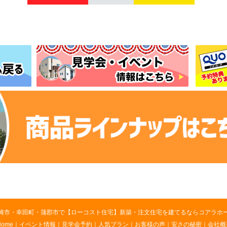
崎市・幸田町・蒲郡市で【ローコスト住宅】新築・注文住宅を建てるならコアラホ
Home
｜
イベント情報
｜
見学会予約
｜
人気プラン
｜
お客様の声
｜
安さの秘密
｜
会社概