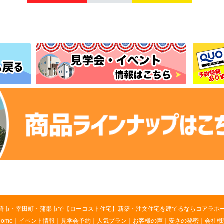
崎市・幸田町・蒲郡市で【ローコスト住宅】新築・注文住宅を建てるならコアラホ
Home
｜
イベント情報
｜
見学会予約
｜
人気プラン
｜
お客様の声
｜
安さの秘密
｜
会社概