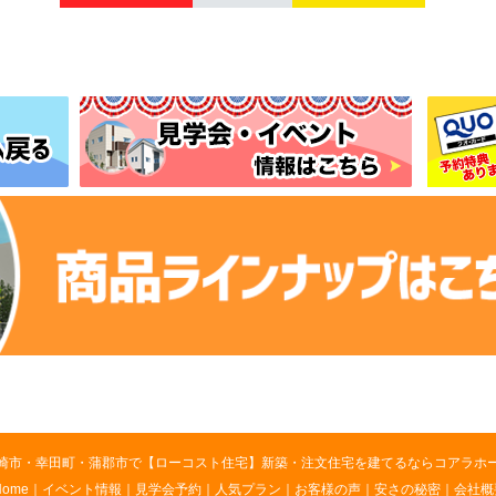
崎市・幸田町・蒲郡市で【ローコスト住宅】新築・注文住宅を建てるならコアラホ
Home
｜
イベント情報
｜
見学会予約
｜
人気プラン
｜
お客様の声
｜
安さの秘密
｜
会社概