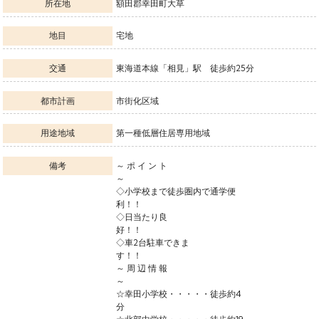
所在地
額田郡幸田町大草
地目
宅地
交通
東海道本線「相見」駅 徒歩約25分
都市計画
市街化区域
用途地域
第一種低層住居専用地域
備考
～ ポ イ ン ト
◇小学校まで徒歩圏内で通学便
利
◇日当たり良
好
◇車2台駐車できま
す
～ 周 辺 情 報
☆幸田小学校・・・・・徒歩約4