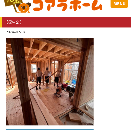
【②-２】
2024-09-07